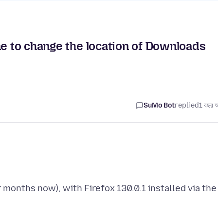
me to change the location of Downloads
SuMo Bot
replied
1 বছর 
months now), with Firefox 130.0.1 installed via the