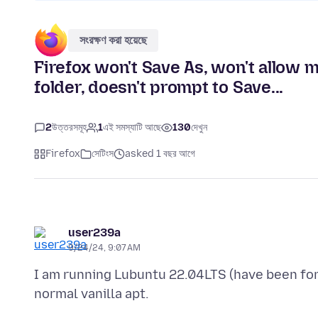
সংরক্ষণ করা হয়েছে
Firefox won't Save As, won't allow 
folder, doesn't prompt to Save...
2
উত্তরসমূহ
1
এই সমস্যাটি আছে
130
দেখুন
Firefox
সেটিংস
asked 1 বছর আগে
user239a
9/24/24, 9:07 AM
I am running Lubuntu 22.04LTS (have been for 