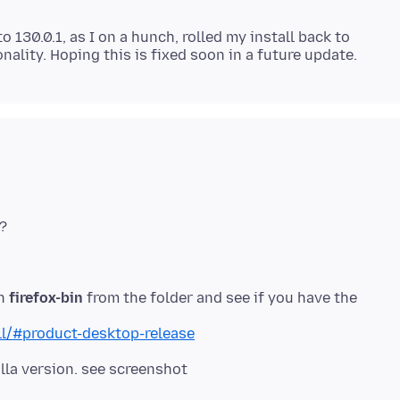
o 130.0.1, as I on a hunch, rolled my install back to
?
un
firefox-bin
from the folder and see if you have the
ll/#product-desktop-release