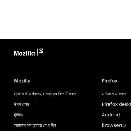
Mozilla
Firefox
ট্রেডমার্ক অপব্যবহার সম্বন্ধে রিপোর্ট করুন
ডাউনলোড করুন
উৎস কোড
Firefox desk
টুইটার
Android
আমাদের সম্প্রদায়ে যোগ দিন
browserID