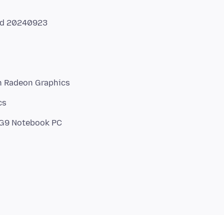
ed 20240923
h Radeon Graphics
cs