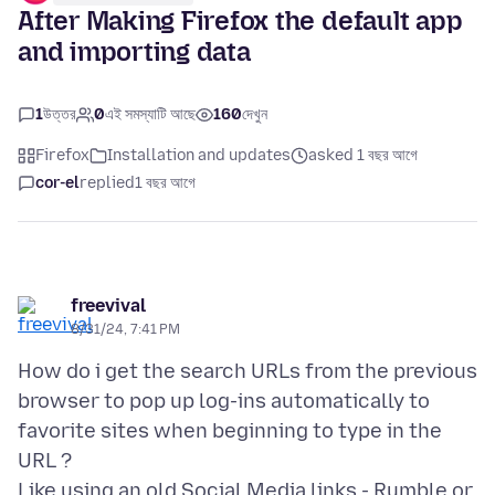
After Making Firefox the default app
and importing data
1
উত্তর
0
এই সমস্যাটি আছে
160
দেখুন
Firefox
Installation and updates
asked 1 বছর আগে
cor-el
replied
1 বছর আগে
freevival
8/31/24, 7:41 PM
How do i get the search URLs from the previous
browser to pop up log-ins automatically to
favorite sites when beginning to type in the
URL ?
Like using an old Social Media links - Rumble or