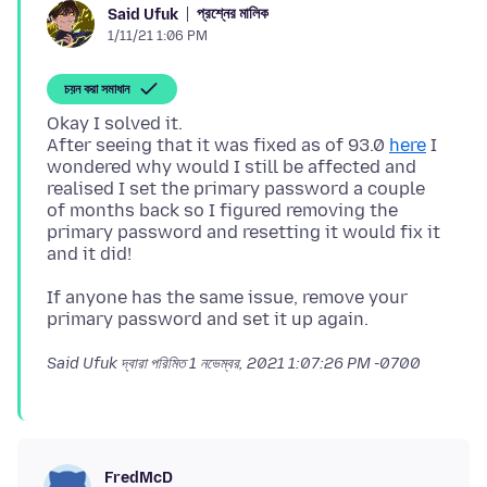
প্রশ্নের মালিক
Said Ufuk
1/11/21 1:06 PM
চয়ন করা সমাধান
Okay I solved it.
After seeing that it was fixed as of 93.0
here
I
wondered why would I still be affected and
realised I set the primary password a couple
of months back so I figured removing the
primary password and resetting it would fix it
If anyone has the same issue, remove your
Said Ufuk দ্বারা পরিমিত
1 নভেম্বর, 2021 1:07:26 PM -0700
FredMcD