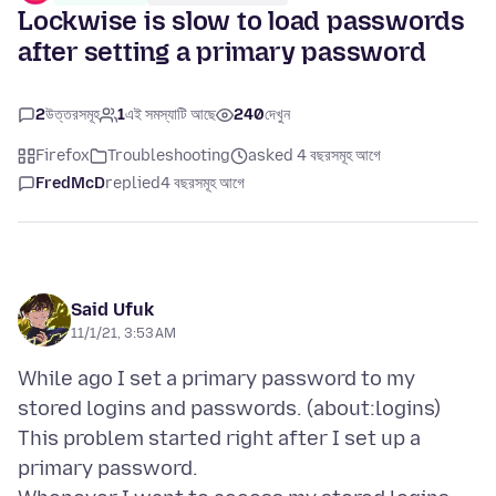
Lockwise is slow to load passwords
after setting a primary password
2
উত্তরসমূহ
1
এই সমস্যাটি আছে
240
দেখুন
Firefox
Troubleshooting
asked 4 বছরসমূহ আগে
FredMcD
replied
4 বছরসমূহ আগে
Said Ufuk
11/1/21, 3:53 AM
While ago I set a primary password to my
stored logins and passwords. (about:logins)
This problem started right after I set up a
primary password.