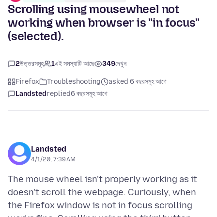
Scrolling using mousewheel not
working when browser is "in focus"
(selected).
2
উত্তরসমূহ
1
এই সমস্যাটি আছে
349
দেখুন
Firefox
Troubleshooting
asked 6 বছরসমূহ আগে
Landsted
replied
6 বছরসমূহ আগে
Landsted
4/1/20, 7:39 AM
The mouse wheel isn't properly working as it
doesn't scroll the webpage. Curiously, when
the Firefox window is not in focus scrolling