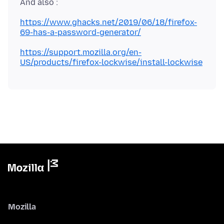
https://www.ghacks.net/2019/06/18/firefox-
69-has-a-password-generator/
https://support.mozilla.org/en-
US/products/firefox-lockwise/install-lockwise
Mozilla