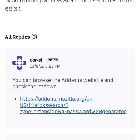
iMac running MacOS Sierra 10.12.6 and Firefox
All Replies (3)
নিয়ামক
cor-el
13/8/19 3:22 PM
You can browse the Add-ons website and
https://addons.mozilla.org/en-
US/firefox/search/?
type=extension&q=password%20generator