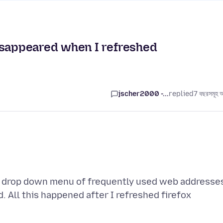
sappeared when I refreshed
jscher2000 -...
replied
7 বছরসমূহ 
a drop down menu of frequently used web addresse