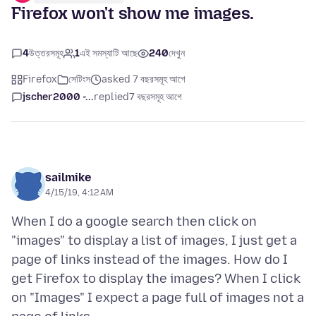
Firefox won't show me images.
4
উত্তরসমূহ
1
এই সমস্যাটি আছে
240
দেখুন
Firefox
সেটিংস
asked 7 বছরসমূহ আগে
jscher2000 -...
replied
7 বছরসমূহ আগে
sailmike
4/15/19, 4:12 AM
When I do a google search then click on
"images" to display a list of images, I just get a
page of links instead of the images. How do I
get Firefox to display the images? When I click
on "Images" I expect a page full of images not a