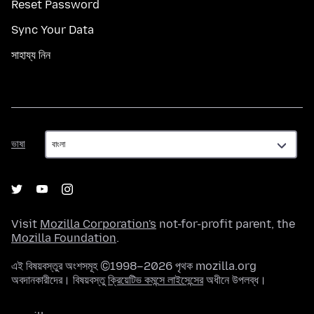
Reset Password
Sync Your Data
সাহায্য নিন
ভাষা
ভাষা
Visit
Mozilla Corporation's
not-for-profit parent, the
Mozilla Foundation
.
এই বিষয়বস্তুর অংশসমূহ ©1998–2026 পৃথক mozilla.org
অবদানকারীদের। বিষয়বস্তু
ক্রিয়েটিভ কমন্সে লাইসেন্সের
অধীনে উপলব্ধ।