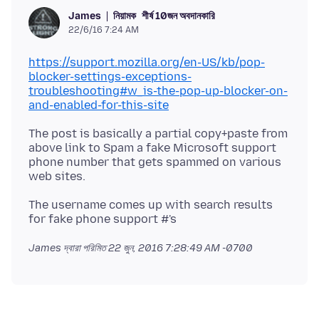
নিয়ামক
শীর্ষ 10জন অবদানকারি
James
22/6/16 7:24 AM
https://support.mozilla.org/en-US/kb/pop-
blocker-settings-exceptions-
troubleshooting#w_is-the-pop-up-blocker-on-
and-enabled-for-this-site
The post is basically a partial copy+paste from
above link to Spam a fake Microsoft support
phone number that gets spammed on various
The username comes up with search results
James দ্বারা পরিমিত
22 জুন, 2016 7:28:49 AM -0700