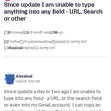
Since update I am unable to type
anything into any field - URL, Search
or other
2
উত্তরসমূহ
3
এই সমস্যাটি আছে
70
দেখুন
Firefox
Troubleshooting
asked 11 বছরসমূহ আগে
Alwalsal
replied
11 বছরসমূহ আগে
Alwalsal
7/16/15, 3:57 PM
Since update a day or two ago I am unable to
type into any field - a URL, or the search field
or even into my Gmail account. I can copy an