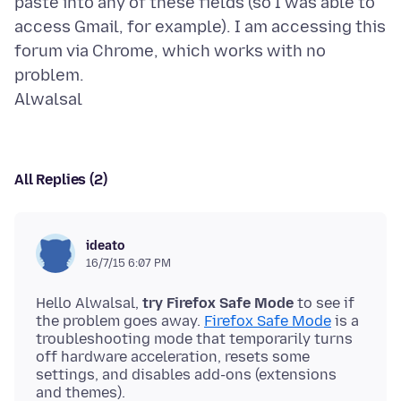
paste into any of these fields (so I was able to
access Gmail, for example). I am accessing this
forum via Chrome, which works with no
problem.
All Replies (2)
ideato
16/7/15 6:07 PM
Hello Alwalsal,
try Firefox Safe Mode
to see if
the problem goes away.
Firefox Safe Mode
is a
troubleshooting mode that temporarily turns
off hardware acceleration, resets some
settings, and disables add-ons (extensions