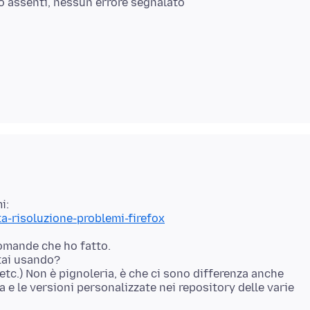
no assenti, nessun errore segnalato
ta-risoluzione-problemi-firefox
domande che ho fatto.
stai usando?
etc.) Non è pignoleria, è che ci sono differenza anche
a e le versioni personalizzate nei repository delle varie