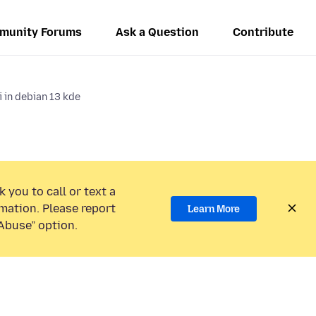
munity Forums
Ask a Question
Contribute
i in debian 13 kde
 you to call or text a
mation. Please report
Learn More
Abuse” option.