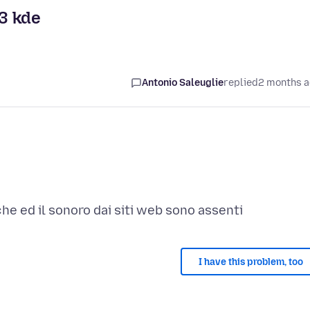
13 kde
Antonio Saleuglie
replied
2 months 
I have this problem, too