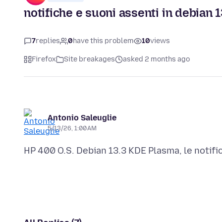
notifiche e suoni assenti in debian 
7
replies
0
have this problem
10
views
Firefox
Site breakages
asked 2 months ago
Antonio Saleuglie
5/13/26, 1:00 AM