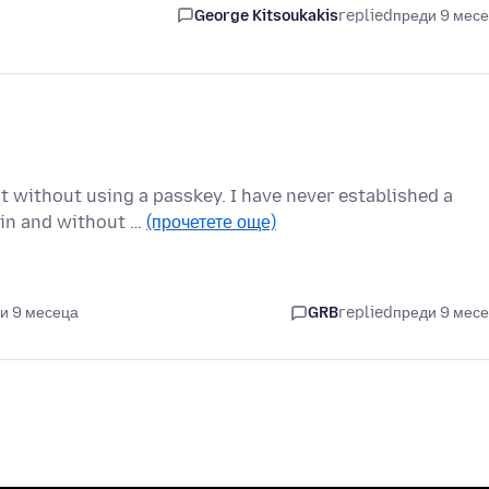
George Kitsoukakis
replied
преди 9 мес
t without using a passkey. I have never established a
 in and without …
(прочетете още)
и 9 месеца
GRB
replied
преди 9 мес