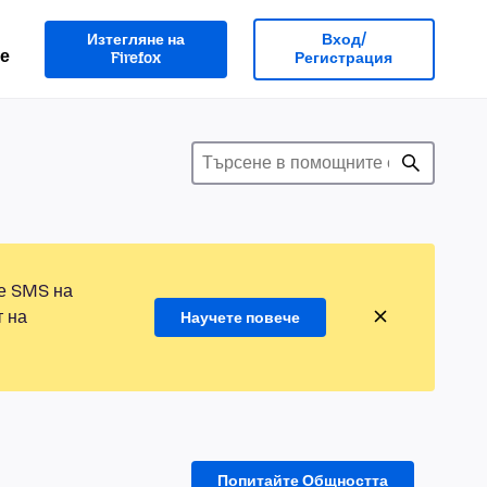
Изтегляне на
Вход/
е
Firefox
Регистрация
те SMS на
т на
Научете повече
Попитайте Общността