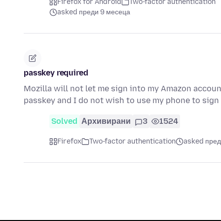
Firefox for Android
Two-factor authentication
asked преди 9 месеца
passkey required
Mozilla will not let me sign into my Amazon accoun
passkey and I do not wish to use my phone to sign
Solved
Архивирани
3
1524
Firefox
Two-factor authentication
asked пред