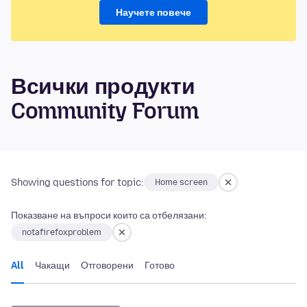
Научете повече
Всички продукти
Community Forum
Showing questions for topic:
Home screen
Показване на въпроси които са отбелязани:
notafirefoxproblem
All
Чакащи
Отговорени
Готово