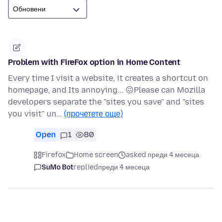
Problem with FireFox option in Home Content
Every time I visit a website, it creates a shortcut on
homepage, and Its annoying... 😖Please can Mozilla
developers separate the "sites you save" and "sites
you visit" un…
(прочетете още)
Open
1
80
Firefox
Home screen
asked преди 4 месеца
SuMo Bot
replied
преди 4 месеца