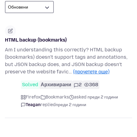
HTML backup (bookmarks)
Am I understanding this correctly? HTML backup
(bookmarks) doesn't support tags and annotations,
but JSON backup does, and JSON backup doesn't
preserve the website favic…
(прочетете още)
Solved
Архивирани
2
368
Firefox
Bookmarks
asked преди 2 години
Teagan
replied
преди 2 години