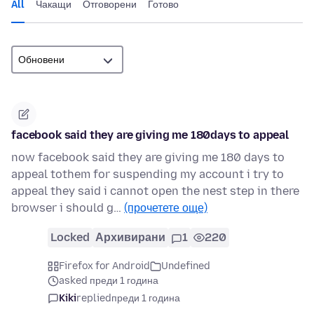
All
Чакащи
Отговорени
Готово
facebook said they are giving me 180days to appeal
now facebook said they are giving me 180 days to
appeal tothem for suspending my account i try to
appeal they said i cannot open the nest step in there
browser i should g…
(прочетете още)
Locked
Архивирани
1
220
Firefox for Android
Undefined
asked преди 1 година
Kiki
replied
преди 1 година