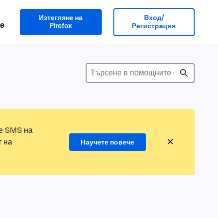
Изтегляне на
Вход/
е
Firefox
Регистрация
те SMS на
т на
Научете повече