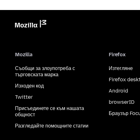
Mozilla
Firefox
Съобщи за злоупотреба с
Изтегляне
търговската марка
Firefox desk
Изходен код
Android
Twitter
browserID
Присъединете се към нашата
Браузър Foc
общност
Разгледайте помощните статии