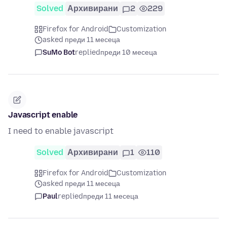
Solved
Архивирани
2
229
Firefox for Android
Customization
asked преди 11 месеца
SuMo Bot
replied
преди 10 месеца
Javascript enable
I need to enable javascript
Solved
Архивирани
1
110
Firefox for Android
Customization
asked преди 11 месеца
Paul
replied
преди 11 месеца