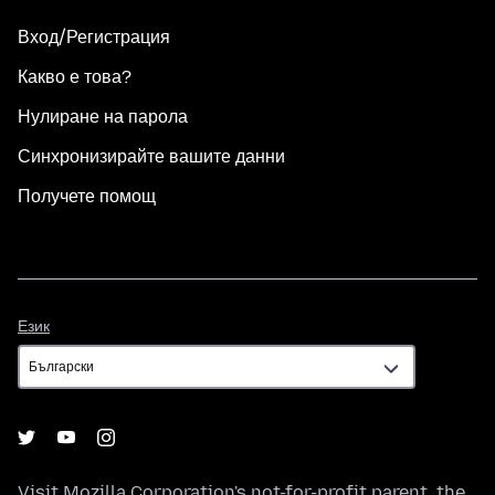
Вход/Регистрация
Какво е това?
Нулиране на парола
Синхронизирайте вашите данни
Получете помощ
Език
Език
Visit
Mozilla Corporation's
not-for-profit parent, the