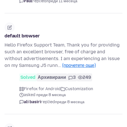
Paul
replied
преди 11 месеца
default browser
Hello Firefox Support Team, Thank you for providing
such an excellent browser, free of charge and
without advertisements. I am experiencing an issue
on my Samsung J5 runn…
(прочетете още)
Solved
Архивирани
3
249
Firefox for Android
Customization
asked преди 8 месеца
ali basiri
replied
преди 8 месеца