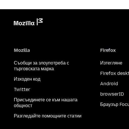
Mozilla
Firefox
Съобщи за злоупотреба с
Изтегляне
търговската марка
Firefox desk
Изходен код
Android
Twitter
browserID
Присъединете се към нашата
Браузър Foc
общност
Разгледайте помощните статии