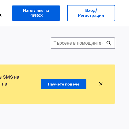
Изтегляне на
Вход/
е
Firefox
Регистрация
те SMS на
т на
Научете повече