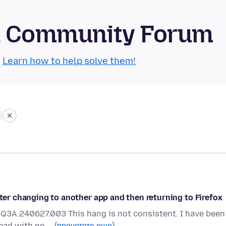
id Community Forum
.
Learn how to help solve them!
fter changing to another app and then returning to Firefox
AQ3A.240627.003 This hang is not consistent. I have been
read with no …
(прочетете още)