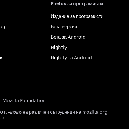
Firefox за програмисти
Издание за програмисти
top
Бета версия
Бета за Android
Nightly
us
Nightly за Android
he
Mozilla Foundation
.
 г. -2026 на различни сътрудници на mozilla.org.
нз
.