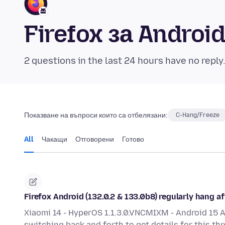
Firefox за Andro
2 questions in the last 24 hours have no reply
Показване на въпроси които са отбелязани:
C-Hang/Freeze
All
Чакащи
Отговорени
Готово
Firefox Android (132.0.2 & 133.0b8) regularly hang a
Xiaomi 14 - HyperOS 1.1.3.0.VNCMIXM - Android 15 
switching back and forth to get details for this th