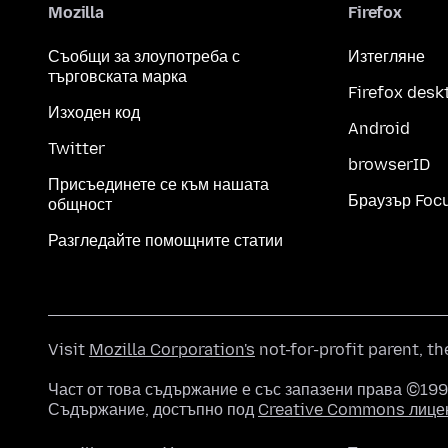
Mozilla
Firefox
Съобщи за злоупотреба с
Изтегляне
търговската марка
Firefox desk
Изходен код
Android
Twitter
browserID
Присъединете се към нашата
Браузър Foc
общност
Разгледайте помощните статии
Visit
Mozilla Corporation's
not-for-profit parent, t
Част от това съдържание е със запазени права ©1998
Съдържание, достъпно под
Creative Commons лице