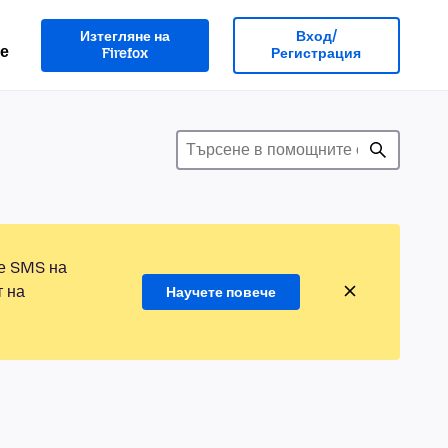
Изтегляне на
Вход/
е
Firefox
Регистрация
те SMS на
т на
Научете повече