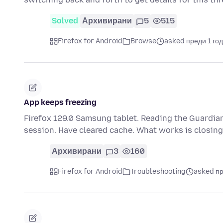
Solved
Архивирани
5
515
Firefox for Android
Browse
asked преди 1 го
App keeps freezing
Firefox 129.0 Samsung tablet. Reading the Guardian
session. Have cleared cache. What works is closin
Архивирани
3
160
Firefox for Android
Troubleshooting
asked пр