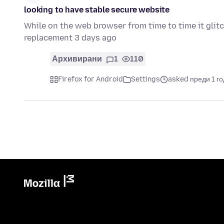
looking to have stable secure website
While on the web browser from time to time it glitc
replacement 3 days ago
Архивирани
1
110
Firefox for Android
Settings
asked преди 1 г