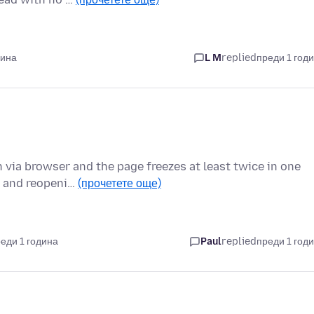
дина
L M
replied
преди 1 год
 via browser and the page freezes at least twice in one
g and reopeni…
(прочетете още)
еди 1 година
Paul
replied
преди 1 год