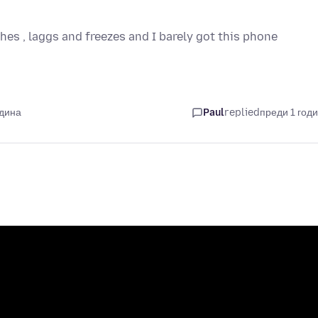
hes , laggs and freezes and I barely got this phone
одина
Paul
replied
преди 1 год