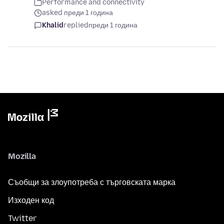
Performance and connectivity
asked преди 1 година
Khalid
replied
преди 1 година
Mozilla
Съобщи за злоупотреба с търговската марка
Изходен код
Twitter