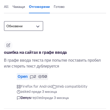
All
Чакащи
Отговорени
Готово
ошибка на сайтах в графе ввода
В графе ввода текста при попытке поставить пробел
или стереть текст дублируется
Open
2
50
Firefox for Android
Web compatibility
asked преди 3 месеца
Denys
replied
преди 3 месеца