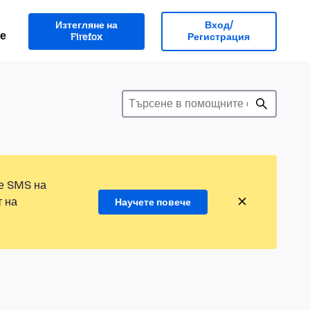
Изтегляне на
Вход/
е
Firefox
Регистрация
те SMS на
т на
Научете повече