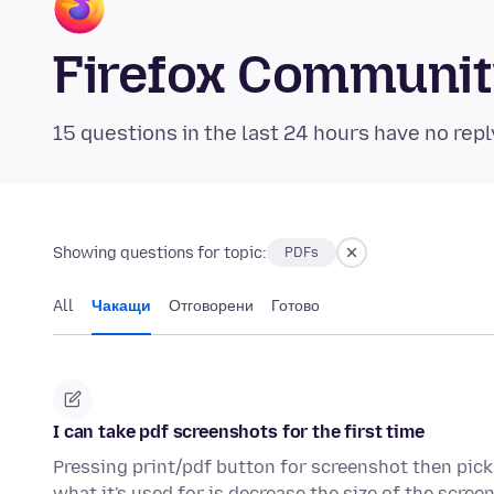
Firefox Communi
15 questions in the last 24 hours have no repl
Showing questions for topic:
PDFs
All
Чакащи
Отговорени
Готово
I can take pdf screenshots for the first time
Pressing print/pdf button for screenshot then pic
what it's used for is decrease the size of the scre