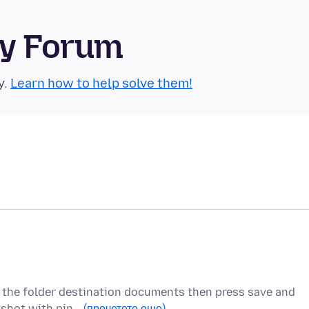
ty Forum
y.
Learn how to help solve them!
k the folder destination documents then press save and
enshot with pin…
(прочетете още)