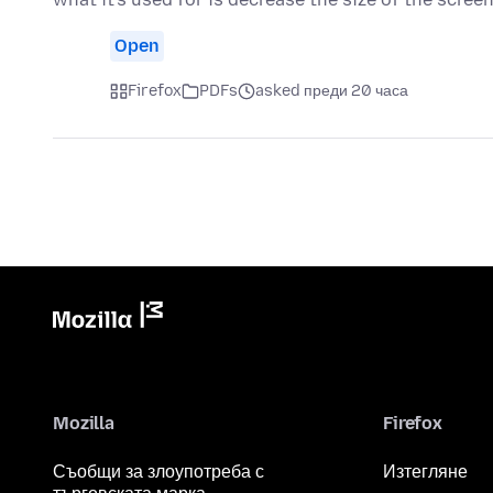
Open
Firefox
PDFs
asked преди 20 часа
Mozilla
Firefox
Съобщи за злоупотреба с
Изтегляне