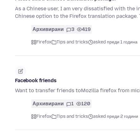
As a Chinese user, I am very dissatisfied with the in
Chinese option to the Firefox translation package.
Архивирани
3
419
Firefox
Tips and tricks
asked преди 1 година
Facebook friends
Want to transfer friends toMozilla firefox from mic
Архивирани
1
120
Firefox
Tips and tricks
asked преди 2 години