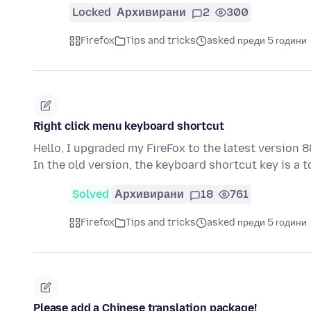
Locked
Архивирани
2
300
Firefox
Tips and tricks
asked преди 5 години
Right click menu keyboard shortcut
Hello, I upgraded my FireFox to the latest version 
In the old version, the keyboard shortcut key is a 
Solved
Архивирани
18
761
Firefox
Tips and tricks
asked преди 5 години
Please add a Chinese translation package!