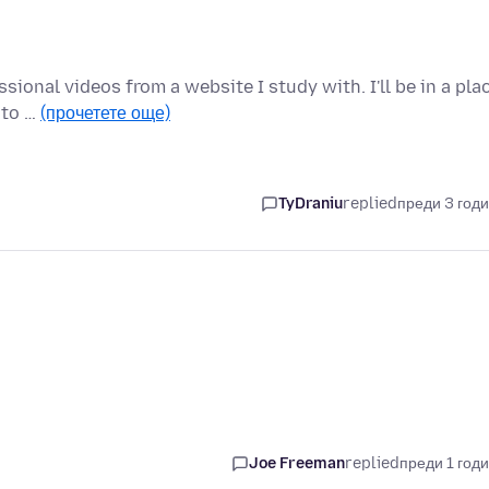
ssional videos from a website I study with. I'll be in a pla
 to …
(прочетете още)
TyDraniu
replied
преди 3 год
Joe Freeman
replied
преди 1 год