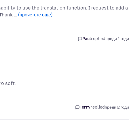
ability to use the translation function. I request to add a
 Thank …
(прочетете още)
Paul
replied
преди 1 год
ro soft.
Terry
replied
преди 2 год