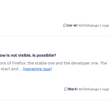
cor-el
replied
преди 1 год
w is not visible, is possibile?
ons of Firefox: the stable one and the developer one. The
 start and …
(прочетете още)
Mark
replied
преди 1 год