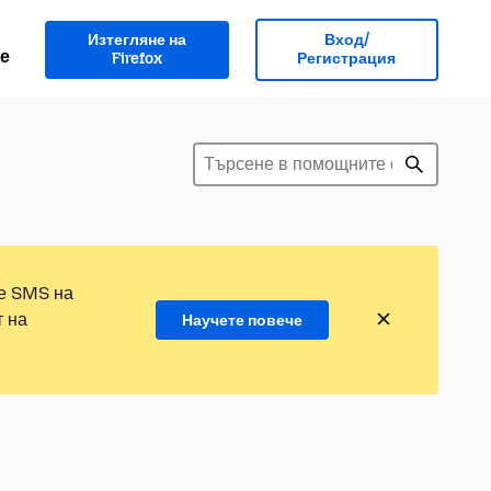
Изтегляне на
Вход/
е
Firefox
Регистрация
те SMS на
т на
Научете повече