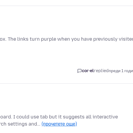
eFox. The links turn purple when you have previously visite
cor-el
replied
преди 1 год
ard. I could use tab but it suggests all interactive
arch settings and…
(прочетете още)