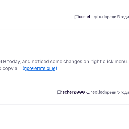
cor-el
replied
преди 5 год
88.0 today, and noticed some changes on right click menu.
to copy a …
(прочетете още)
jscher2000 -...
replied
преди 5 год