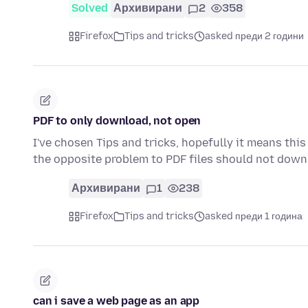
Solved
Архивирани
2
358
Firefox
Tips and tricks
asked преди 2 години
PDF to only download, not open
I've chosen Tips and tricks, hopefully it means this
the opposite problem to PDF files should not dow
Архивирани
1
238
Firefox
Tips and tricks
asked преди 1 година
can i save a web page as an app