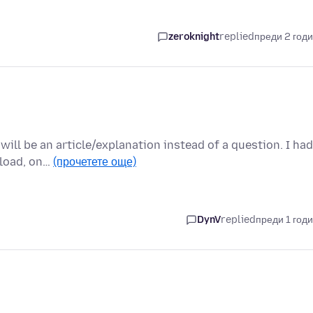
zeroknight
replied
преди 2 год
 will be an article/explanation instead of a question. I had
nload, on…
(прочетете още)
DynV
replied
преди 1 год