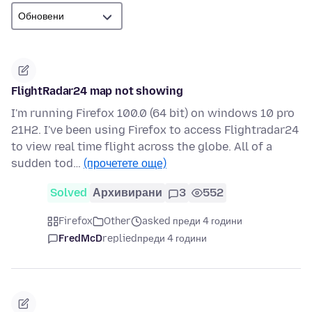
FlightRadar24 map not showing
I'm running Firefox 100.0 (64 bit) on windows 10 pro
21H2. I've been using Firefox to access Flightradar24
to view real time flight across the globe. All of a
sudden tod…
(прочетете още)
Solved
Архивирани
3
552
Firefox
Other
asked преди 4 години
FredMcD
replied
преди 4 години