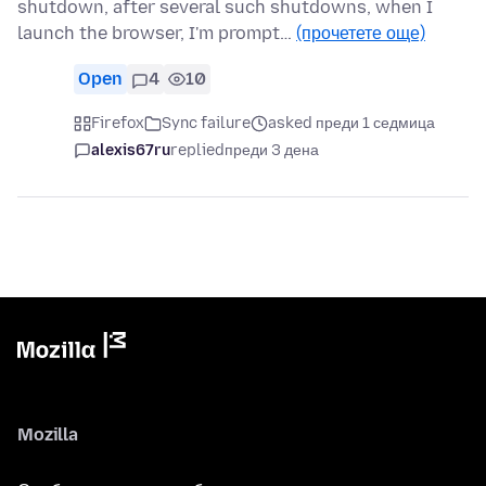
shutdown, after several such shutdowns, when I
launch the browser, I'm prompt…
(прочетете още)
Open
4
10
Firefox
Sync failure
asked преди 1 седмица
alexis67ru
replied
преди 3 дена
Mozilla