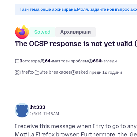
Тази тема беше архивирана.
Моля, задайте нов въпрос ак
Solved
Архивирани
The OCSP response is not yet valid (
3
отговора
64
имат този проблем
694
изгледи
Firefox
Site breakages
asked преди 12 години
lht333
4/5/14, 11:48 AM
I receive this message when I try to go to an
Mozilla Firefox browser. Furthermore, the 'Ge