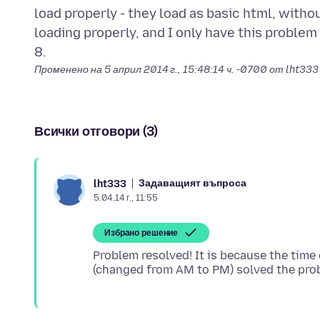
load properly - they load as basic html, witho
loading properly, and I only have this proble
Променено на
5 април 2014 г., 15:48:14 ч. -0700
от lht333
Всички отговори (3)
Задаващият въпроса
lht333
5.04.14 г., 11:55
Избрано решение
Problem resolved! It is because the tim