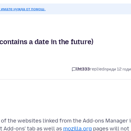
о имате нужда от помощ.
contains a date in the future)
lht333
replied
преди 12 год
y of the websites linked from the Add-ons Manager 
t Add-ons' tab as well as
mozilla.org
pages will not