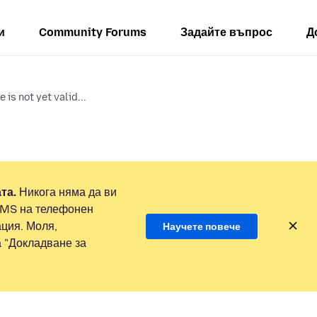
и
Community Forums
Задайте въпрос
Д
is not yet valid...
та.
Никога няма да ви
SMS на телефонен
ция. Моля,
Научете повече
а "Докладване за