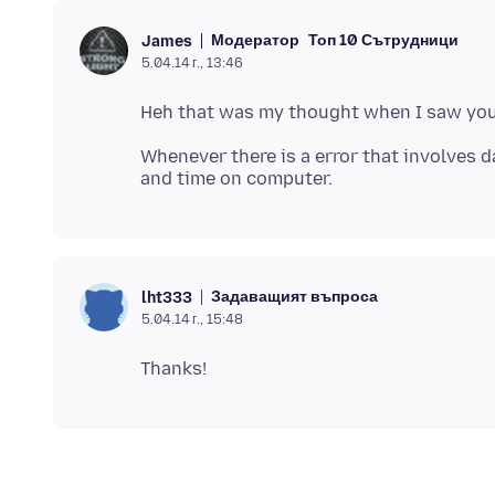
Модератор
Топ 10 Сътрудници
James
5.04.14 г., 13:46
Whenever there is a error that involves d
Задаващият въпроса
lht333
5.04.14 г., 15:48