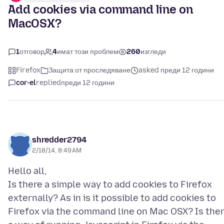
Add cookies via command line on
MacOSX?
1
отговор
4
имат този проблем
260
изгледи
Firefox
Защита от проследяване
asked преди 12 години
cor-el
replied
преди 12 години
shredder2794
2/18/14, 8:49 AM
Hello all,
Is there a simple way to add cookies to Firefox
externally? As in is it possible to add cookies to
Firefox via the command line on Mac OSX? Is the