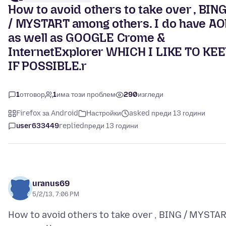
How to avoid others to take over , BIN
/ MYSTART among others. I do have AO
as well as GOOGLE Crome &
InternetExplorer WHICH I LIKE TO KE
IF POSSIBLE.r
1
отговор
1
има този проблем
290
изгледи
Firefox за Android
Настройки
asked преди 13 години
user633449
replied
преди 13 години
uranus69
5/2/13, 7:06 PM
How to avoid others to take over , BING / MYSTA