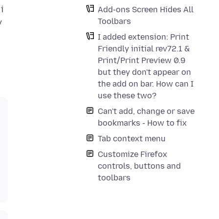
i
Add-ons Screen Hides All
Toolbars
y
I added extension: Print
Friendly initial rev72.1 &
Print/Print Preview 0.9
but they don't appear on
the add on bar. How can I
use these two?
Can't add, change or save
bookmarks - How to fix
Tab context menu
Customize Firefox
controls, buttons and
toolbars