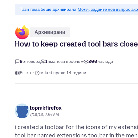
Тази тема беше архивирана.
Моля, задайте нов въпрос ак
Архивирани
How to keep created tool bars clos
2
отговора
1
има този проблем
200
изгледи
Firefox
asked преди 14 години
toprakfirefox
7/19/12, 7:07 AM
i created a toolbar for the icons of my extensi
tool bar named extensions toolbar in the men