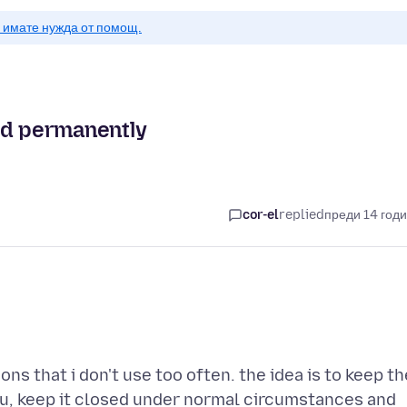
о имате нужда от помощ.
ed permanently
cor-el
replied
преди 14 год
ons that i don't use too often. the idea is to keep th
u, keep it closed under normal circumstances and