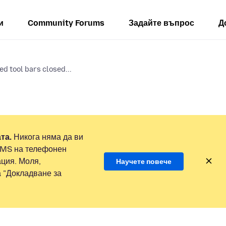
и
Community Forums
Задайте въпрос
Д
d tool bars closed...
та.
Никога няма да ви
SMS на телефонен
ция. Моля,
Научете повече
а "Докладване за