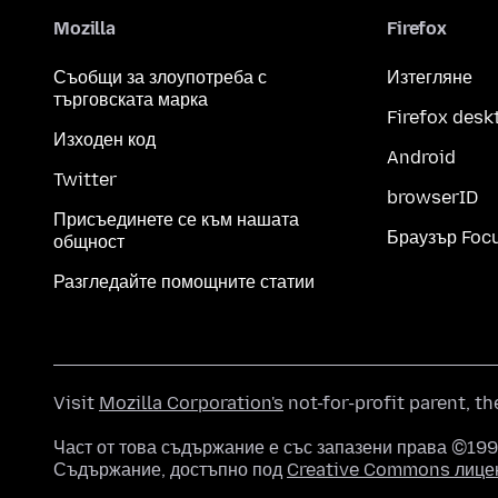
Mozilla
Firefox
Съобщи за злоупотреба с
Изтегляне
търговската марка
Firefox desk
Изходен код
Android
Twitter
browserID
Присъединете се към нашата
Браузър Foc
общност
Разгледайте помощните статии
Visit
Mozilla Corporation's
not-for-profit parent, t
Част от това съдържание е със запазени права ©1998
Съдържание, достъпно под
Creative Commons лице