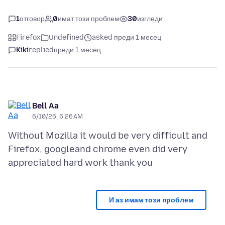
1
отговор
0
имат този проблем
30
изгледи
Firefox
Undefined
asked преди 1 месец
Kiki
replied
преди 1 месец
Bell Aa
6/10/26, 6:26 AM
Without Mozilla it would be very difficult and
Firefox, googleand chrome even did very
И аз имам този проблем