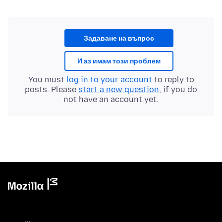
Задаване на въпрос
И аз имам този проблем
You must
log in to your account
to reply to
posts. Please
start a new question
, if you do
not have an account yet.