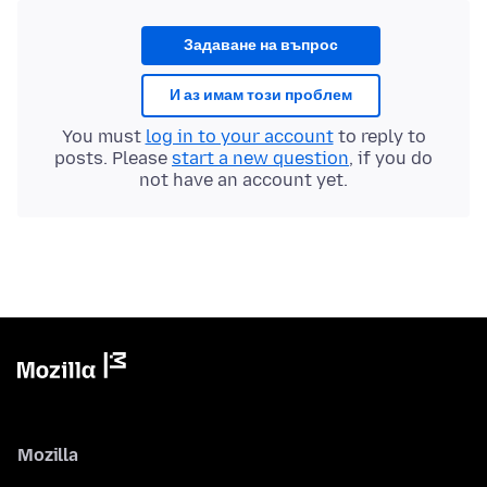
Задаване на въпрос
И аз имам този проблем
You must
log in to your account
to reply to
posts. Please
start a new question
, if you do
not have an account yet.
Mozilla