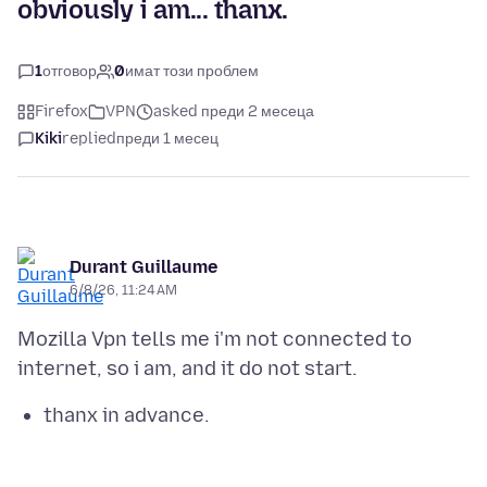
obviously i am... thanx.
1
отговор
0
имат този проблем
Firefox
VPN
asked преди 2 месеца
Kiki
replied
преди 1 месец
Durant Guillaume
6/8/26, 11:24 AM
Mozilla Vpn tells me i'm not connected to
thanx in advance.