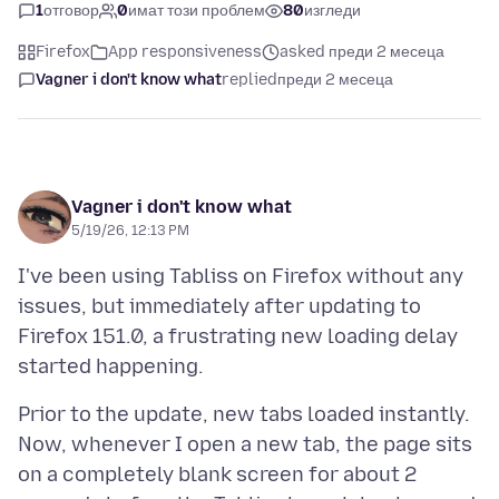
1
отговор
0
имат този проблем
80
изгледи
Firefox
App responsiveness
asked преди 2 месеца
Vagner i don't know what
replied
преди 2 месеца
Vagner i don't know what
5/19/26, 12:13 PM
I've been using Tabliss on Firefox without any
issues, but immediately after updating to
Firefox 151.0, a frustrating new loading delay
Prior to the update, new tabs loaded instantly.
Now, whenever I open a new tab, the page sits
on a completely blank screen for about 2