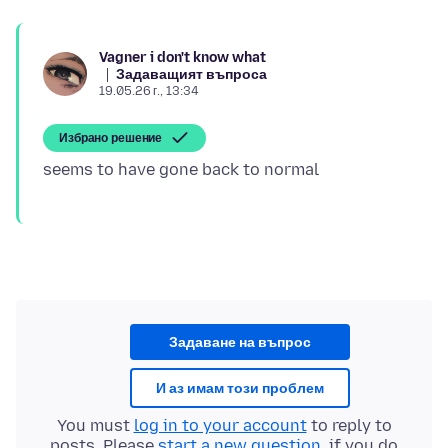
Vagner i don't know what
Задаващият въпроса
19.05.26 г., 13:34
Избрано решение
Задаване на въпрос
И аз имам този проблем
You must
log in to your account
to reply to
posts. Please
start a new question
, if you do