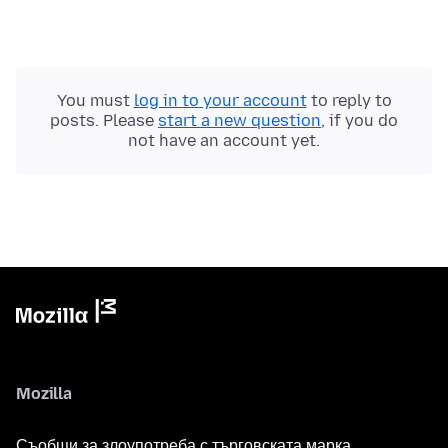
You must
log in to your account
to reply to
posts. Please
start a new question
, if you do
not have an account yet.
Mozilla
Съобщи за злоупотреба с търговската марка