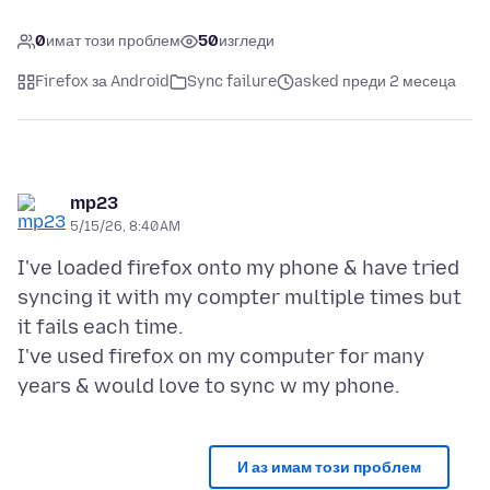
0
имат този проблем
50
изгледи
Firefox за Android
Sync failure
asked преди 2 месеца
mp23
5/15/26, 8:40 AM
I've loaded firefox onto my phone & have tried
syncing it with my compter multiple times but
it fails each time.
I've used firefox on my computer for many
И аз имам този проблем