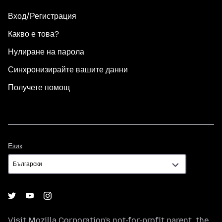
Вход/Регистрация
Какво е това?
Нулиране на парола
Синхронизирайте вашите данни
Получете помощ
Език
Език
Visit
Mozilla Corporation's
not-for-profit parent, the