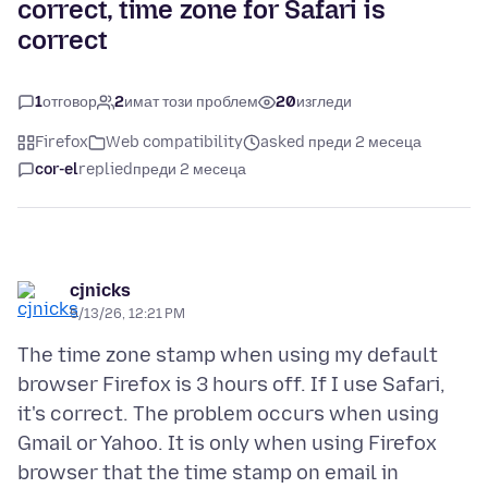
correct, time zone for Safari is
correct
1
отговор
2
имат този проблем
20
изгледи
Firefox
Web compatibility
asked преди 2 месеца
cor-el
replied
преди 2 месеца
cjnicks
5/13/26, 12:21 PM
The time zone stamp when using my default
browser Firefox is 3 hours off. If I use Safari,
it's correct. The problem occurs when using
Gmail or Yahoo. It is only when using Firefox
browser that the time stamp on email in