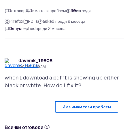
1
отговор
1
има този проблем
40
изгледи
Firefox
PDFs
asked преди 2 месеца
Denys
replied
преди 2 месеца
davemk_19808
5/9/26, 4:09 AM
when I download a pdf it is showing up either
И аз имам този проблем
Всички отговори (1)