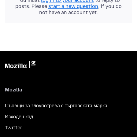
You must
log in to your account
to reply to
posts. Please
start a new question
, if you do
not have an account yet.
Mozilla
Съобщи за злоупотреба с търговската марка
Изходен код
Twitter