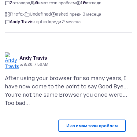
2
отговора
0
имат този проблем
10
изгледи
Firefox
Undefined
asked преди 3 месеца
Andy Travis
replied
преди 2 месеца
Andy Travis
5/8/26, 7:56 AM
After using your browser for so many years, I
have now come to the point to say Good Bye...
You're not the same Browser you once were...
И аз имам този проблем