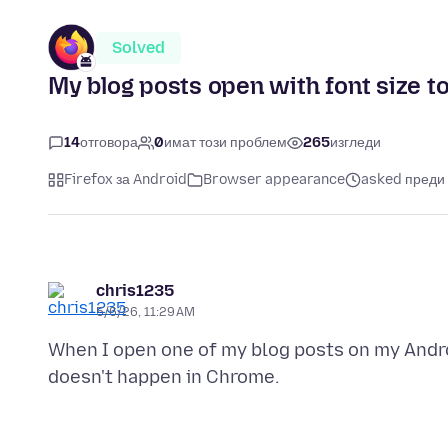
Solved
My blog posts open with font size to
14
отговора
0
имат този проблем
265
изгледи
Firefox за Android
Browser appearance
asked преди
chris1235
5/6/26, 11:29 AM
When I open one of my blog posts on my Android