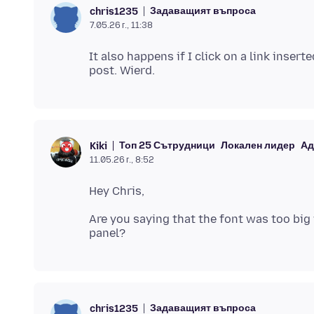
Задаващият въпроса
chris1235
7.05.26 г., 11:38
It also happens if I click on a link insert
Топ 25 Сътрудници
Локален лидер
Ад
Kiki
11.05.26 г., 8:52
Are you saying that the font was too bi
Задаващият въпроса
chris1235