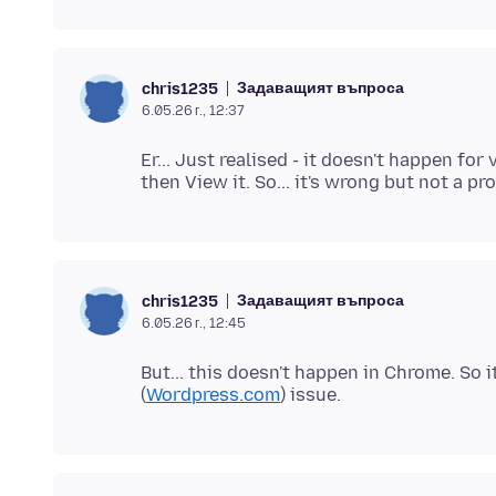
Задаващият въпроса
chris1235
6.05.26 г., 12:37
Er... Just realised - it doesn't happen for
Задаващият въпроса
chris1235
6.05.26 г., 12:45
But... this doesn't happen in Chrome. So i
(
Wordpress.com