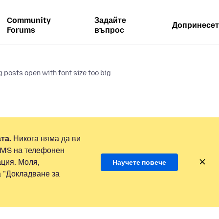
Community
Задайте
Допринесет
Forums
въпрос
 posts open with font size too big
та.
Никога няма да ви
SMS на телефонен
ция. Моля,
Научете повече
а "Докладване за