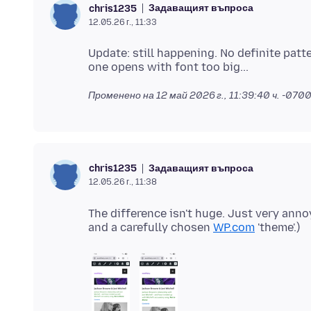
Задаващият въпроса
chris1235
12.05.26 г., 11:33
Update: still happening. No definite patt
Променено на
12 май 2026 г., 11:39:40 ч. -070
Задаващият въпроса
chris1235
12.05.26 г., 11:38
The difference isn't huge. Just very ann
and a carefully chosen
WP.com