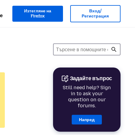
Изтегляне на
Вход/
е
Firefox
Регистрация
Задайте въпрос
Still need help? Sign
in to ask your
question on our
forums.
Напред