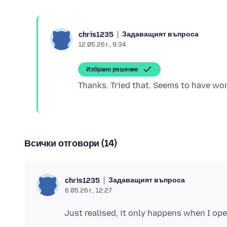
Задаващият въпроса
chris1235
12.05.26 г., 9:34
Избрано решение
Всички отговори (14)
Задаващият въпроса
chris1235
6.05.26 г., 12:27