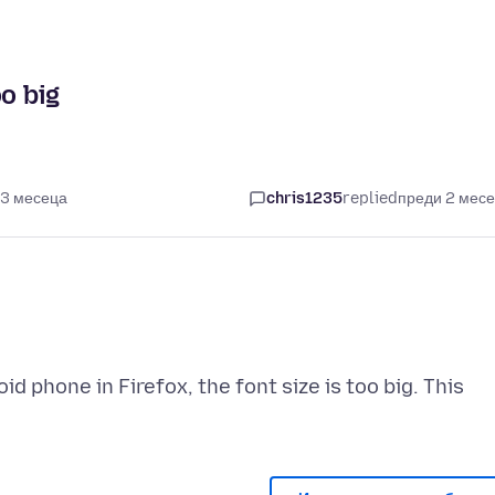
o big
 3 месеца
chris1235
replied
преди 2 мес
 phone in Firefox, the font size is too big. This