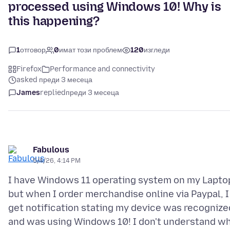
processed using Windows 10! Why is
this happening?
1
отговор
0
имат този проблем
120
изгледи
Firefox
Performance and connectivity
asked преди 3 месеца
James
replied
преди 3 месеца
Fabulous
5/4/26, 4:14 PM
I have Windows 11 operating system on my Lapto
but when I order merchandise online via Paypal, I
get notification stating my device was recognize
and was using Windows 10! I don't understand w