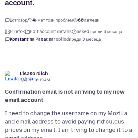
account.
1
отговор
4
имат този проблем
60
изгледи
Firefox
Edit account details
asked преди 3 месеца
Konstantina Papadea
replied
преди 3 месеца
LisaKordich
5/4/26, 10:19 AM
Confirmation email is not arriving to my new
email account
I need to change the username on my Mozilla
and email address to avoid paying ridiculous
prices on my email. I am trying to change it to a