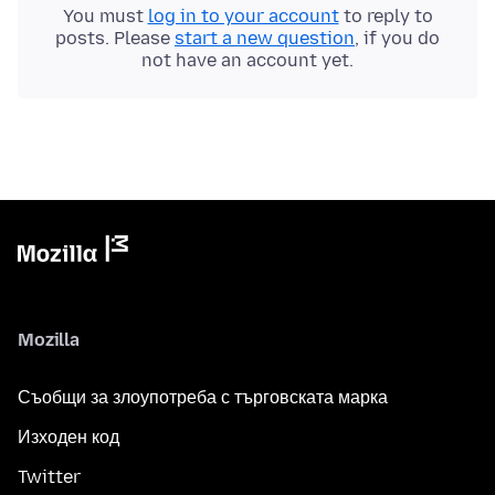
You must
log in to your account
to reply to
posts. Please
start a new question
, if you do
not have an account yet.
Mozilla
Съобщи за злоупотреба с търговската марка
Изходен код
Twitter