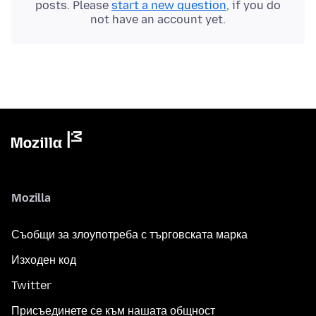
posts. Please
start a new question
, if you do
not have an account yet.
Mozilla
Съобщи за злоупотреба с търговската марка
Изходен код
Twitter
Присъединете се към нашата общност