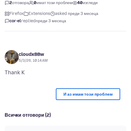
2
отговора
0
имат този проблем
40
изгледи
Firefox
Extensions
asked преди 3 месеца
cor-el
replied
преди 3 месеца
cloudx88w
5/3/26, 10:14 AM
И аз имам този проблем
Всички отговори (2)