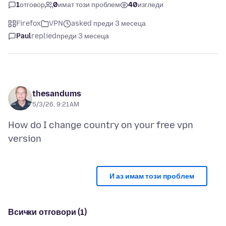
1
отговор
0
имат този проблем
40
изгледи
Firefox
VPN
asked преди 3 месеца
Paul
replied
преди 3 месеца
thesandums
5/3/26, 9:21 AM
How do I change country on your free vpn
И аз имам този проблем
Всички отговори (1)