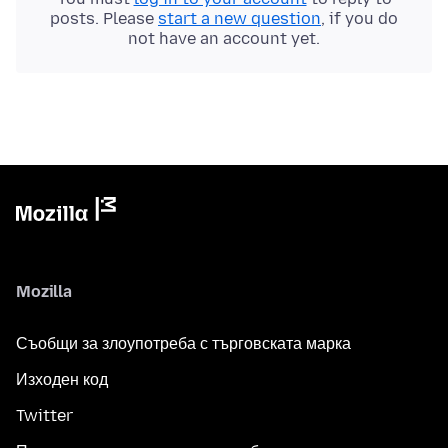
posts. Please
start a new question
, if you do
not have an account yet.
Mozilla
Съобщи за злоупотреба с търговската марка
Изходен код
Twitter