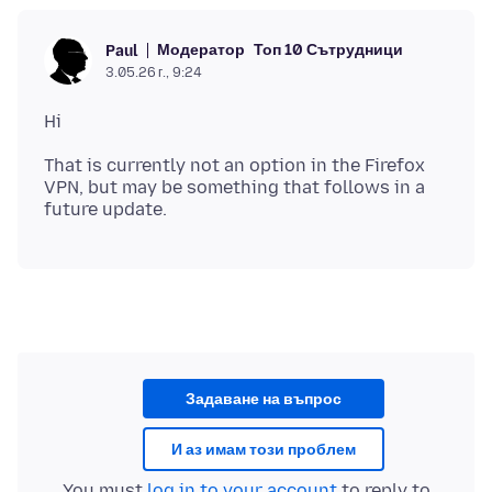
Модератор
Топ 10 Сътрудници
Paul
3.05.26 г., 9:24
That is currently not an option in the Firefox
VPN, but may be something that follows in a
Задаване на въпрос
И аз имам този проблем
You must
log in to your account
to reply to