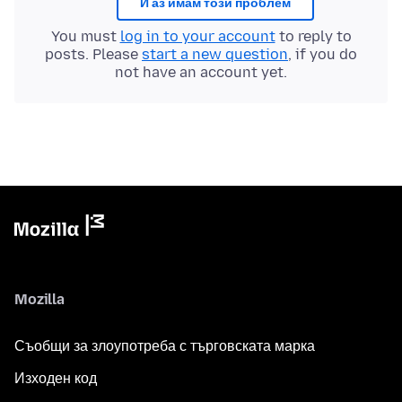
И аз имам този проблем
You must
log in to your account
to reply to
posts. Please
start a new question
, if you do
not have an account yet.
Mozilla
Съобщи за злоупотреба с търговската марка
Изходен код