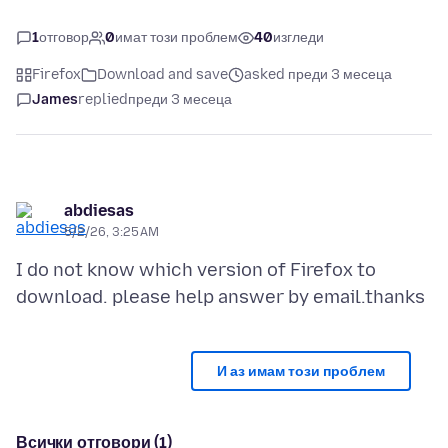
1
отговор
0
имат този проблем
40
изгледи
Firefox
Download and save
asked преди 3 месеца
James
replied
преди 3 месеца
abdiesas
5/2/26, 3:25 AM
I do not know which version of Firefox to
И аз имам този проблем
Всички отговори (1)