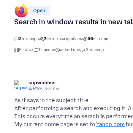
Open
Search in window results in new ta
2
отговора
2
имат този проблем
50
изгледи
Firefox
Търсене
asked преди 3 месеца
supwiddiss
4/19/26, 5:23 PM
As it says in the subject title.
After performing a search and executing it. A
This occurs everytime an serach is performed
My current home page is set to
Yahoo.com