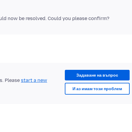
Задаване на въпрос
ts. Please
start a new
И аз имам този проблем