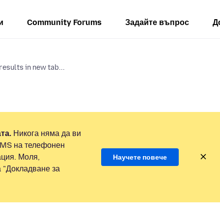
и
Community Forums
Задайте въпрос
Д
esults in new tab...
та.
Никога няма да ви
SMS на телефонен
ция. Моля,
Научете повече
а "Докладване за