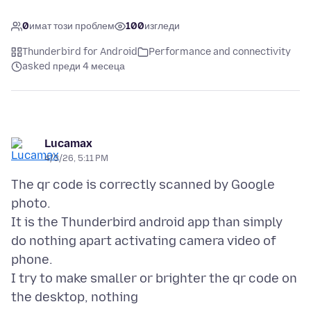
0
имат този проблем
100
изгледи
Thunderbird for Android
Performance and connectivity
asked преди 4 месеца
Lucamax
4/3/26, 5:11 PM
The qr code is correctly scanned by Google
photo.
It is the Thunderbird android app than simply
do nothing apart activating camera video of
phone.
I try to make smaller or brighter the qr code on
the desktop, nothing