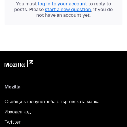
You must
log in to your account
to reply to
posts. Please
start a new question
, if you do
not have an account yet.
Mozilla
Съобщи за злоупотреба с търговската марка
Изходен код
Twitter