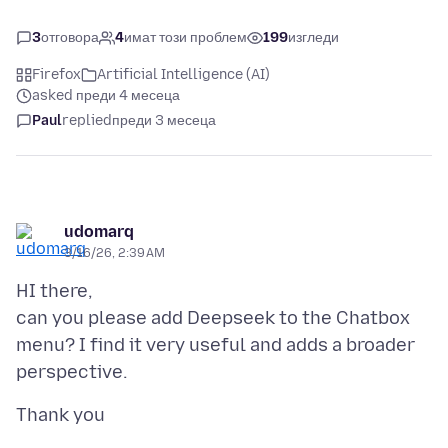
3
отговора
4
имат този проблем
199
изгледи
Firefox
Artificial Intelligence (AI)
asked преди 4 месеца
Paul
replied
преди 3 месеца
udomarq
3/16/26, 2:39 AM
HI there,
can you please add Deepseek to the Chatbox
menu? I find it very useful and adds a broader