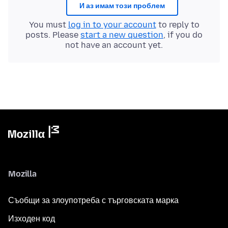
И аз имам този проблем
You must
log in to your account
to reply to
posts. Please
start a new question
, if you do
not have an account yet.
Mozilla
Съобщи за злоупотреба с търговската марка
Изходен код