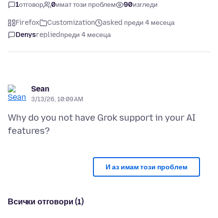
1
отговор
0
имат този проблем
90
изгледи
Firefox
Customization
asked преди 4 месеца
Denys
replied
преди 4 месеца
Sean
3/13/26, 10:09 AM
Why do you not have Grok support in your AI
И аз имам този проблем
Всички отговори (1)