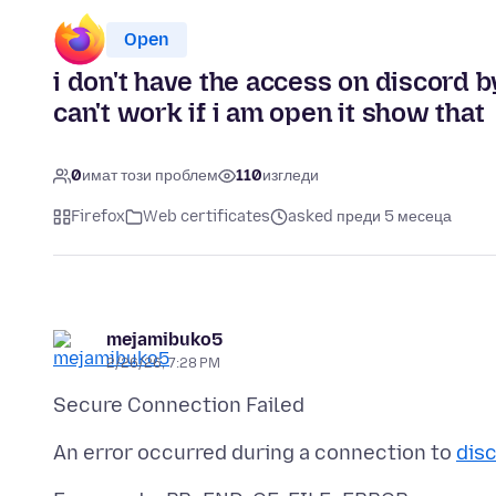
Open
i don't have the access on discord by
can't work if i am open it show that
0
имат този проблем
110
изгледи
Firefox
Web certificates
asked преди 5 месеца
mejamibuko5
2/26/26, 7:28 PM
An error occurred during a connection to
dis