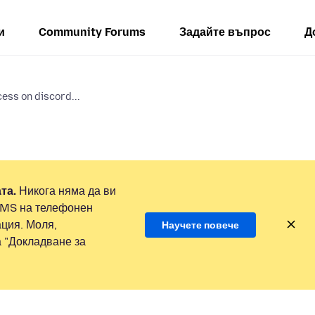
и
Community Forums
Задайте въпрос
Д
cess on discord...
та.
Никога няма да ви
SMS на телефонен
ция. Моля,
Научете повече
а "Докладване за