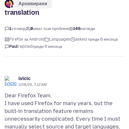
Архивирани
translation
1
отговор
0
имат този проблем
149
изгледи
Firefox за Android
Languages
asked преди 6 месеца
Paul
replied
преди 6 месеца
lvicic
1/28/26, 7:12 AM
Dear Firefox Team,
I have used Firefox for many years, but the
built-in translation feature remains
unnecessarily complicated. Every time I must
manually select source and target languages,