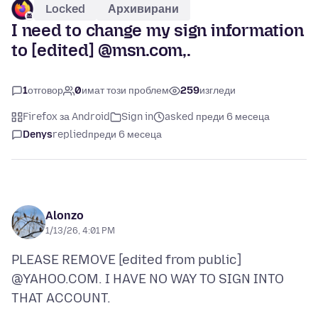
Locked
Архивирани
I need to change my sign information
to [edited] @msn.com,.
1
отговор
0
имат този проблем
259
изгледи
Firefox за Android
Sign in
asked преди 6 месеца
Denys
replied
преди 6 месеца
Alonzo
1/13/26, 4:01 PM
PLEASE REMOVE [edited from public]
@YAHOO.COM. I HAVE NO WAY TO SIGN INTO